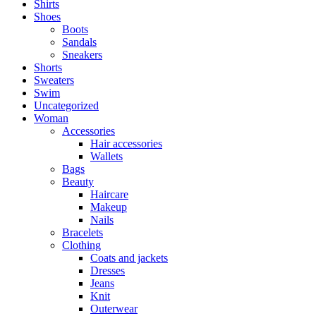
Shirts
Shoes
Boots
Sandals
Sneakers
Shorts
Sweaters
Swim
Uncategorized
Woman
Accessories
Hair accessories
Wallets
Bags
Beauty
Haircare
Makeup
Nails
Bracelets
Clothing
Coats and jackets
Dresses
Jeans
Knit
Outerwear