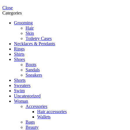
Close
Categories
Grooming
Hair
Skin
Toiletry Cases
Necklaces & Pendants
Rings
Shirts
Shoes
Boots
Sandals
Sneakers
Shorts
Sweaters
Swim
Uncategorized
Woman
Accessories
Hair accessories
Wallets
Bags
Beauty