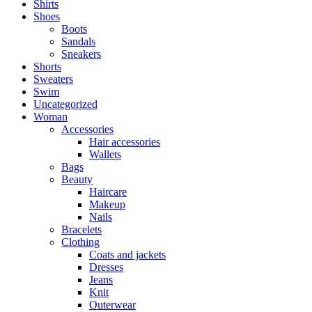
Shirts
Shoes
Boots
Sandals
Sneakers
Shorts
Sweaters
Swim
Uncategorized
Woman
Accessories
Hair accessories
Wallets
Bags
Beauty
Haircare
Makeup
Nails
Bracelets
Clothing
Coats and jackets
Dresses
Jeans
Knit
Outerwear