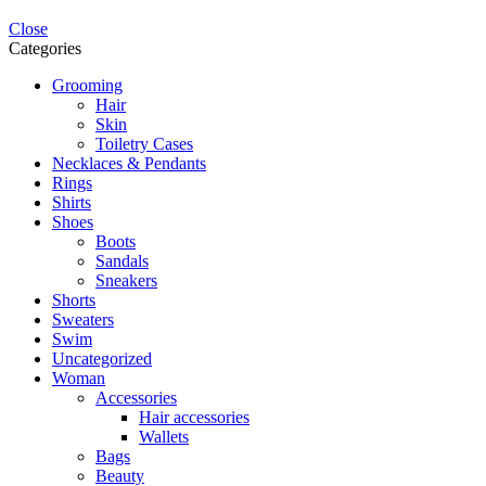
Close
Categories
Grooming
Hair
Skin
Toiletry Cases
Necklaces & Pendants
Rings
Shirts
Shoes
Boots
Sandals
Sneakers
Shorts
Sweaters
Swim
Uncategorized
Woman
Accessories
Hair accessories
Wallets
Bags
Beauty