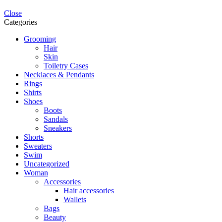
Close
Categories
Grooming
Hair
Skin
Toiletry Cases
Necklaces & Pendants
Rings
Shirts
Shoes
Boots
Sandals
Sneakers
Shorts
Sweaters
Swim
Uncategorized
Woman
Accessories
Hair accessories
Wallets
Bags
Beauty