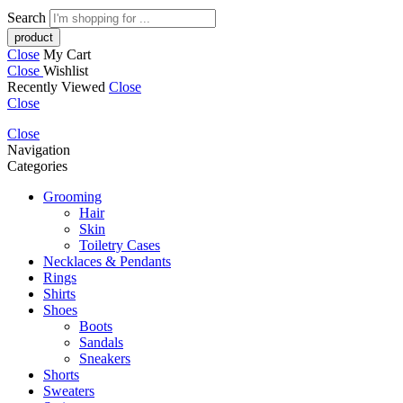
Search
Close
My Cart
Close
Wishlist
Recently Viewed
Close
Close
Close
Navigation
Categories
Grooming
Hair
Skin
Toiletry Cases
Necklaces & Pendants
Rings
Shirts
Shoes
Boots
Sandals
Sneakers
Shorts
Sweaters