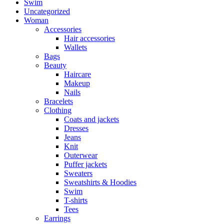
Swim
Uncategorized
Woman
Accessories
Hair accessories
Wallets
Bags
Beauty
Haircare
Makeup
Nails
Bracelets
Clothing
Coats and jackets
Dresses
Jeans
Knit
Outerwear
Puffer jackets
Sweaters
Sweatshirts & Hoodies
Swim
T-shirts
Tees
Earrings