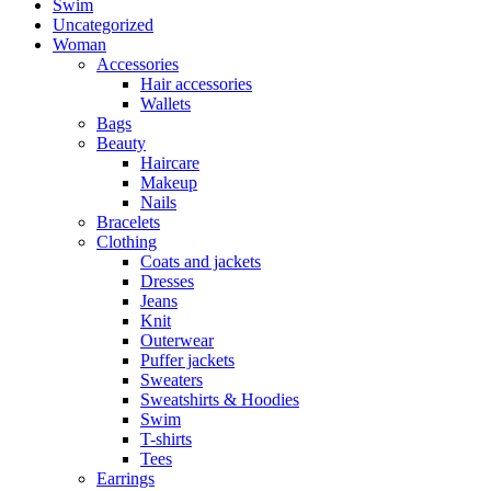
Swim
Uncategorized
Woman
Accessories
Hair accessories
Wallets
Bags
Beauty
Haircare
Makeup
Nails
Bracelets
Clothing
Coats and jackets
Dresses
Jeans
Knit
Outerwear
Puffer jackets
Sweaters
Sweatshirts & Hoodies
Swim
T-shirts
Tees
Earrings