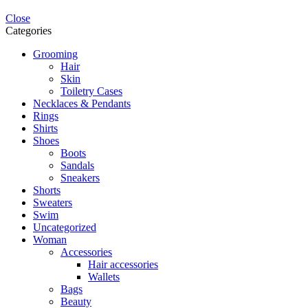
Close
Categories
Grooming
Hair
Skin
Toiletry Cases
Necklaces & Pendants
Rings
Shirts
Shoes
Boots
Sandals
Sneakers
Shorts
Sweaters
Swim
Uncategorized
Woman
Accessories
Hair accessories
Wallets
Bags
Beauty