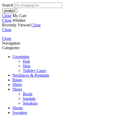
Search
Close
My Cart
Close
Wishlist
Recently Viewed
Close
Close
Close
Navigation
Categories
Grooming
Hair
Skin
Toiletry Cases
Necklaces & Pendants
Rings
Shirts
Shoes
Boots
Sandals
Sneakers
Shorts
Sweaters