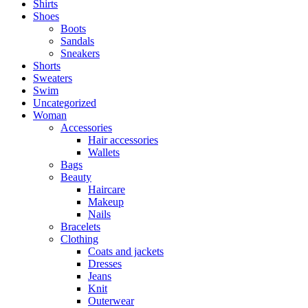
Shirts
Shoes
Boots
Sandals
Sneakers
Shorts
Sweaters
Swim
Uncategorized
Woman
Accessories
Hair accessories
Wallets
Bags
Beauty
Haircare
Makeup
Nails
Bracelets
Clothing
Coats and jackets
Dresses
Jeans
Knit
Outerwear