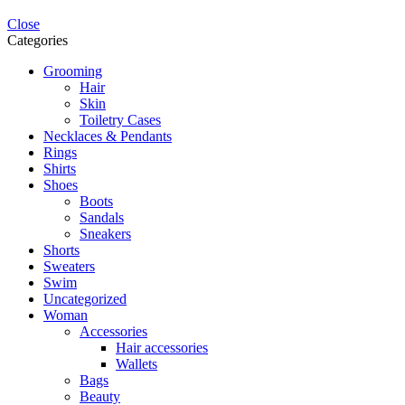
Close
Categories
Grooming
Hair
Skin
Toiletry Cases
Necklaces & Pendants
Rings
Shirts
Shoes
Boots
Sandals
Sneakers
Shorts
Sweaters
Swim
Uncategorized
Woman
Accessories
Hair accessories
Wallets
Bags
Beauty