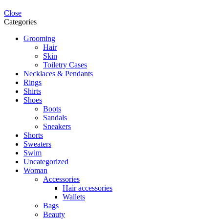
Close
Categories
Grooming
Hair
Skin
Toiletry Cases
Necklaces & Pendants
Rings
Shirts
Shoes
Boots
Sandals
Sneakers
Shorts
Sweaters
Swim
Uncategorized
Woman
Accessories
Hair accessories
Wallets
Bags
Beauty