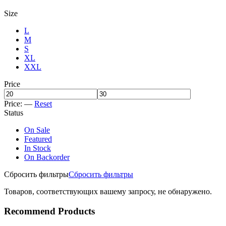
Size
L
M
S
XL
XXL
Price
Price:
—
Reset
Status
On Sale
Featured
In Stock
On Backorder
Сбросить фильтры
Сбросить фильтры
Товаров, соответствующих вашему запросу, не обнаружено.
Recommend Products