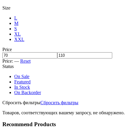
Size
L
M
S
XL
XXL
Price
Price:
—
Reset
Status
On Sale
Featured
In Stock
On Backorder
Сбросить фильтры
Сбросить фильтры
Товаров, соответствующих вашему запросу, не обнаружено.
Recommend Products