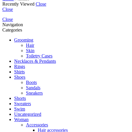
Recently Viewed
Close
Close
Close
Navigation
Categories
Grooming
Hair
Skin
Toiletry Cases
Necklaces & Pendants
Rings
Shirts
Shoes
Boots
Sandals
Sneakers
Shorts
Sweaters
Swim
Uncategorized
Woman
Accessories
Hair accessories