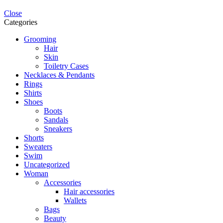
Close
Categories
Grooming
Hair
Skin
Toiletry Cases
Necklaces & Pendants
Rings
Shirts
Shoes
Boots
Sandals
Sneakers
Shorts
Sweaters
Swim
Uncategorized
Woman
Accessories
Hair accessories
Wallets
Bags
Beauty