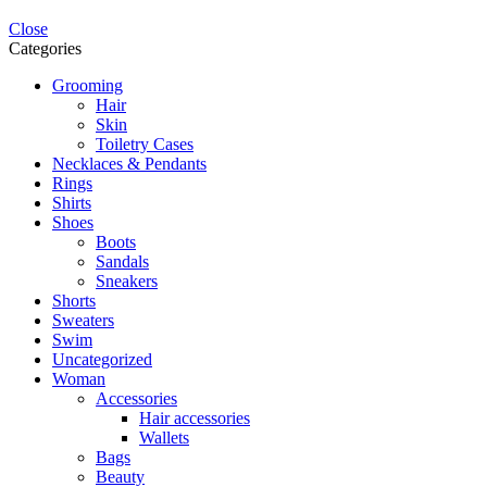
Close
Categories
Grooming
Hair
Skin
Toiletry Cases
Necklaces & Pendants
Rings
Shirts
Shoes
Boots
Sandals
Sneakers
Shorts
Sweaters
Swim
Uncategorized
Woman
Accessories
Hair accessories
Wallets
Bags
Beauty