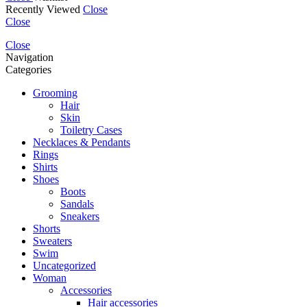
Recently Viewed
Close
Close
Close
Navigation
Categories
Grooming
Hair
Skin
Toiletry Cases
Necklaces & Pendants
Rings
Shirts
Shoes
Boots
Sandals
Sneakers
Shorts
Sweaters
Swim
Uncategorized
Woman
Accessories
Hair accessories