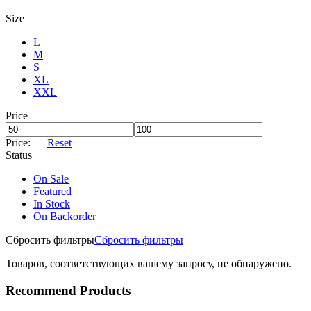
Size
L
M
S
XL
XXL
Price
Price:
—
Reset
Status
On Sale
Featured
In Stock
On Backorder
Сбросить фильтры
Сбросить фильтры
Товаров, соответствующих вашему запросу, не обнаружено.
Recommend Products