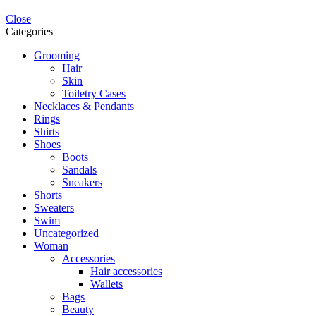
Close
Categories
Grooming
Hair
Skin
Toiletry Cases
Necklaces & Pendants
Rings
Shirts
Shoes
Boots
Sandals
Sneakers
Shorts
Sweaters
Swim
Uncategorized
Woman
Accessories
Hair accessories
Wallets
Bags
Beauty