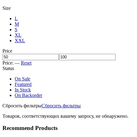
Size
L
M
S
XL
XXL
Price
Price:
—
Reset
Status
On Sale
Featured
In Stock
On Backorder
Сбросить фильтры
Сбросить фильтры
Товаров, соответствующих вашему запросу, не обнаружено.
Recommend Products