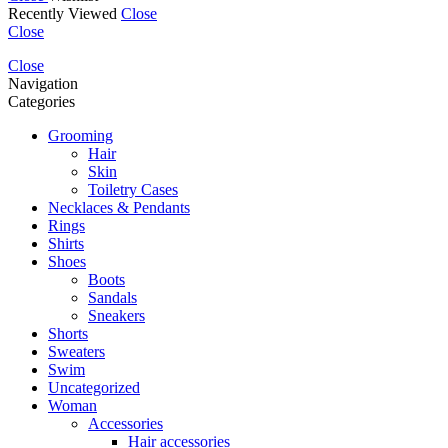
Recently Viewed
Close
Close
Close
Navigation
Categories
Grooming
Hair
Skin
Toiletry Cases
Necklaces & Pendants
Rings
Shirts
Shoes
Boots
Sandals
Sneakers
Shorts
Sweaters
Swim
Uncategorized
Woman
Accessories
Hair accessories