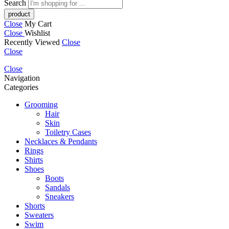
Search
Close
My Cart
Close
Wishlist
Recently Viewed
Close
Close
Close
Navigation
Categories
Grooming
Hair
Skin
Toiletry Cases
Necklaces & Pendants
Rings
Shirts
Shoes
Boots
Sandals
Sneakers
Shorts
Sweaters
Swim