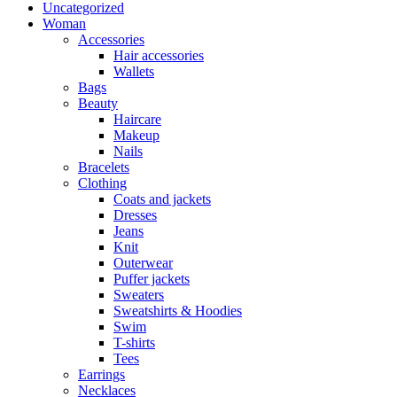
Uncategorized
Woman
Accessories
Hair accessories
Wallets
Bags
Beauty
Haircare
Makeup
Nails
Bracelets
Clothing
Coats and jackets
Dresses
Jeans
Knit
Outerwear
Puffer jackets
Sweaters
Sweatshirts & Hoodies
Swim
T-shirts
Tees
Earrings
Necklaces