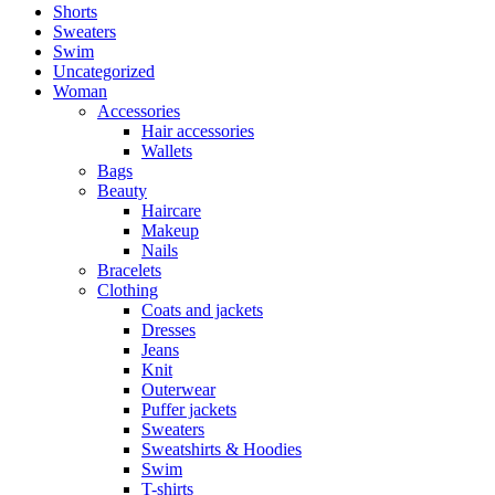
Shorts
Sweaters
Swim
Uncategorized
Woman
Accessories
Hair accessories
Wallets
Bags
Beauty
Haircare
Makeup
Nails
Bracelets
Clothing
Coats and jackets
Dresses
Jeans
Knit
Outerwear
Puffer jackets
Sweaters
Sweatshirts & Hoodies
Swim
T-shirts