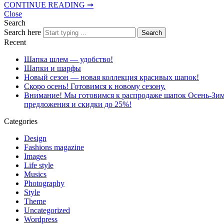
CONTINUE READING ➞
Close
Search
Search here
Search
Recent
Шапка шлем — удобство!
Шапки и шарфы
Новый сезон — новая коллекция красивых шапок!
Скоро осень! Готовимся к новому сезону.
Внимание! Мы готовимся к распродаже шапок Осень-Зима
предложения и скидки до 25%!
Categories
Design
Fashions magazine
Images
Life style
Musics
Photography
Style
Theme
Uncategorized
Wordpress