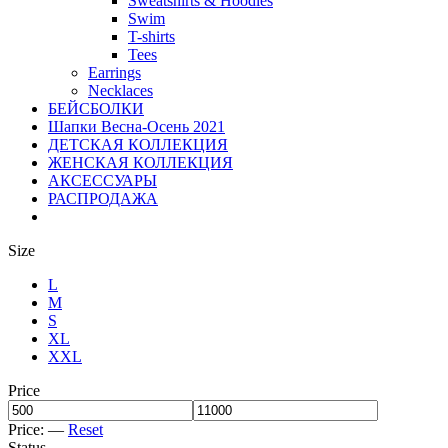
Sweatshirts & Hoodies
Swim
T-shirts
Tees
Earrings
Necklaces
БЕЙСБОЛКИ
Шапки Весна-Осень 2021
ДЕТСКАЯ КОЛЛЕКЦИЯ
ЖЕНСКАЯ КОЛЛЕКЦИЯ
АКСЕССУАРЫ
РАСПРОДАЖА
Size
L
M
S
XL
XXL
Price
Price:
—
Reset
Status