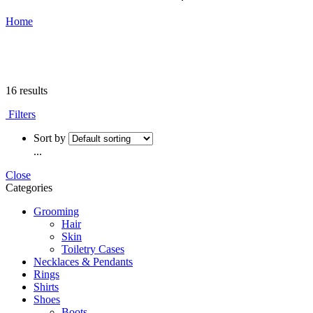
Home
16 results
Filters
Sort by
...
Close
Categories
Grooming
Hair
Skin
Toiletry Cases
Necklaces & Pendants
Rings
Shirts
Shoes
Boots