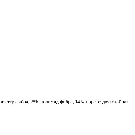
лиэстер фибра, 28% полимид фибра, 14% люрекс
; двухслойная