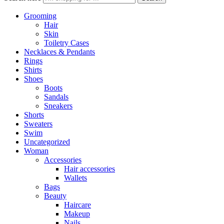
Grooming
Hair
Skin
Toiletry Cases
Necklaces & Pendants
Rings
Shirts
Shoes
Boots
Sandals
Sneakers
Shorts
Sweaters
Swim
Uncategorized
Woman
Accessories
Hair accessories
Wallets
Bags
Beauty
Haircare
Makeup
Nails