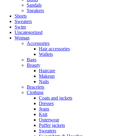
Sandals
Sneakers
Shorts
Sweaters
Swim
Uncategorized
Woman
Accessories
Hair accessories
Wallets
Bags
Beauty
Haircare
Makeup
Nails
Bracelets
Clothing
Coats and jackets
Dresses
Jeans
Knit
Outerwear
Puffer jackets
Sweaters