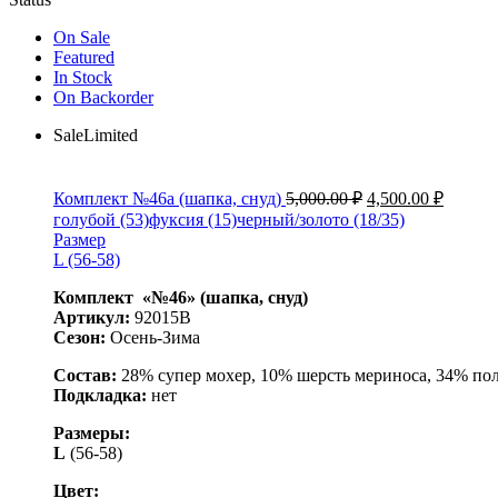
On Sale
Featured
In Stock
On Backorder
Sale
Limited
Комплект №46а (шапка, снуд)
5,000.00
₽
4,500.00
₽
голубой (53)
фуксия (15)
черный/золото (18/35)
Размер
L (56-58)
Комплект «№46» (шапка, снуд)
Артикул:
92015B
Сезон:
Осень-Зима
Состав:
28% супер мохер, 10% шерсть мериноса, 34% по
Подкладка:
нет
Размеры:
L
(56-58)
Цвет: