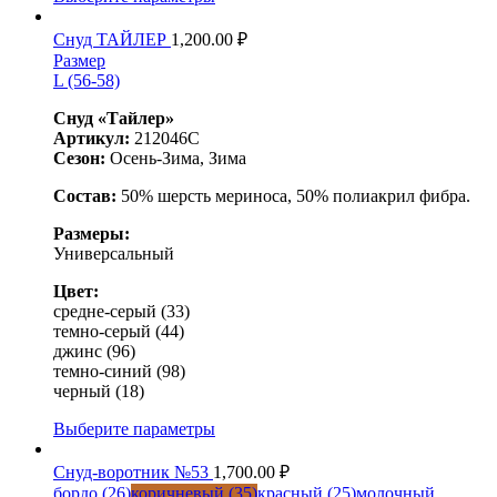
Снуд ТАЙЛЕР
1,200.00
₽
Размер
L (56-58)
Снуд «Тайлер»
Артикул:
212046C
Сезон:
Осень-Зима, Зима
Состав:
50% шерсть мериноса, 50% полиакрил фибра.
Размеры:
Универсальный
Цвет:
средне-серый (33)
темно-серый (44)
джинс (96)
темно-синий (98)
черный (18)
Выберите параметры
Снуд-воротник №53
1,700.00
₽
бордо (26)
коричневый (35)
красный (25)
молочный