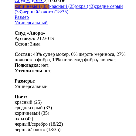
Снуд АДОРА
2,100.00
₽
коричневый (35)
красный (25)
охра (42)
средне-серый
(33)
черный/золото (18/35)
Размер
Универсальный
Снуд «Адора»
Артикул:
212301S
Сезон:
Зима
Состав:
48% супер мохер, 6% шерсть мериноса, 27%
полиэстер фибра, 19% полиамид фибра
,
люрекс;
Подкладка:
нет;
Утеплитель:
нет;
Размеры:
Универсальный
Цвет:
красный (25)
средне-серый (33)
коричневый (35)
охра (42)
черный/серебро (18/22)
черный/золото (18/35)