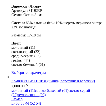
Варежки «Лима»
Артикул:
311923P
Сезон:
Осень-Зима
Состав:
68% альпака беби 10% шерсть мериноса экстра
22% полиамид;
Размеры:
17-18 см
Цвет:
молочный (11)
светло-серый (22)
средне-серый (33)
графит (44)
светло-бежевый (61)
Выберите параметры
Комплект ВИТЕЛИЯ (шапка, воротник и варежки)
7,000.00
₽
молочный (11)
светло-бежевый (61)
светло-серый
(22)
темно-синий (98)
Размер
L (56-58)
M (52-54)