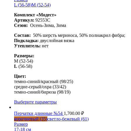
L (56-58)
M (52-54)
Комплект «Модест»
Артикул:
92553C
Сезон:
Осень-Зима, Зима
Состав:
50% шерсть мериноса, 50% полиакрил фибра;
Подкладка:
двуслойная вязка
Утеплитель:
нет
Размеры:
М
(52-54)
L
(56-58)
Цвет:
темно-синий/красный (98/25)
средне-серый/охра (33/42)
темно-синий/бирюза (98/19)
Выберите параметры
Перчатки длинные №54
1,700.00
₽
коричневый (35)
светло-бежевый (61)
Размер
17-18 см