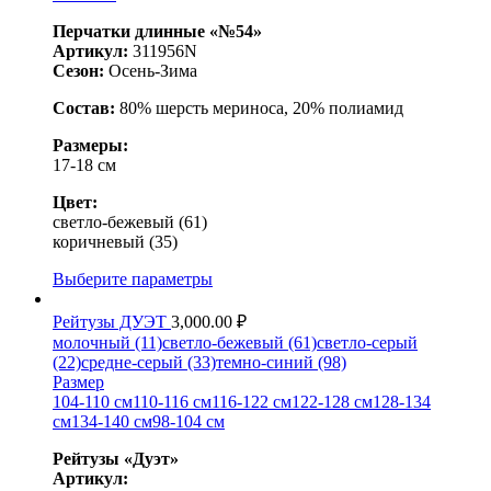
Перчатки длинные «№54»
Артикул:
311956N
Сезон:
Осень-Зима
Состав:
80% шерсть мериноса, 20% полиамид
Размеры:
17-18 см
Цвет:
светло-бежевый (61)
коричневый (35)
Выберите параметры
Рейтузы ДУЭТ
3,000.00
₽
молочный (11)
светло-бежевый (61)
светло-серый
(22)
средне-серый (33)
темно-синий (98)
Размер
104-110 см
110-116 см
116-122 см
122-128 см
128-134
см
134-140 см
98-104 см
Рейтузы «Дуэт»
Артикул: