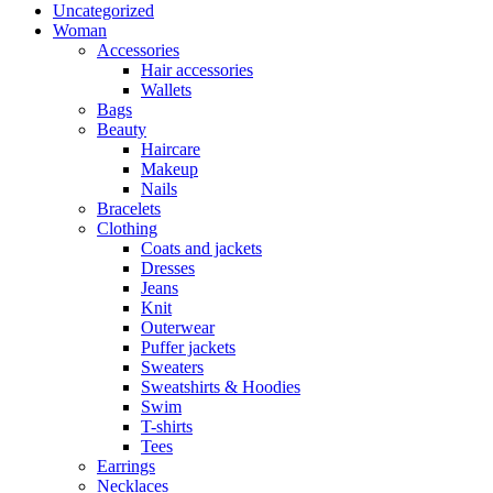
Uncategorized
Woman
Accessories
Hair accessories
Wallets
Bags
Beauty
Haircare
Makeup
Nails
Bracelets
Clothing
Coats and jackets
Dresses
Jeans
Knit
Outerwear
Puffer jackets
Sweaters
Sweatshirts & Hoodies
Swim
T-shirts
Tees
Earrings
Necklaces