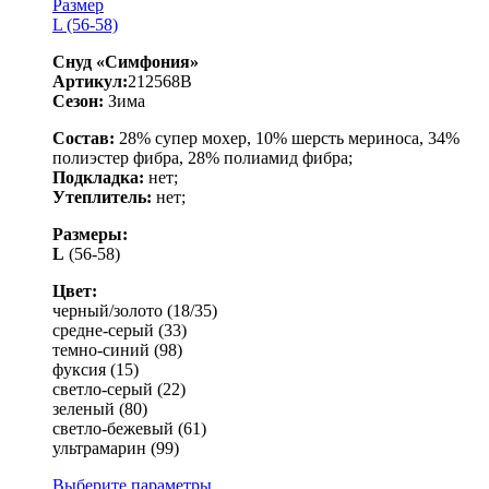
Размер
L (56-58)
Снуд «Симфония»
Артикул:
212568B
Сезон:
Зима
Состав:
28% супер мохер, 10% шерсть мериноса, 34%
полиэстер фибра, 28% полиамид фибра;
Подкладка:
нет;
Утеплитель:
нет;
Размеры:
L
(56-58)
Цвет:
черный/золото (18/35)
средне-серый (33)
темно-синий (98)
фуксия (15)
светло-серый (22)
зеленый (80)
светло-бежевый (61)
ультрамарин (99)
Выберите параметры