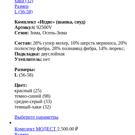
хаки (32)
Размер
L (56-58)
Комплект «Игдис» (шапка, снуд)
Артикул:
92500V
Сезон:
Зима, Осень-Зима
Состав:
28% супер мохер, 10% шерсть мериноса, 20%
полиэстер фибра, 28% полиамид фибра, 14% люрекс;
Подкладка:
двуслойная
Утеплитель:
нет
Размеры:
L
(56-58)
Цвет:
красный (25)
темно-синий (98)
средне-серый (33)
темный-хаки (32)
Выберите параметры
Комплект МОДЕСТ
2,500.00
₽
Размер