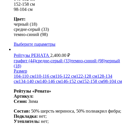
152-158 см
98-104 см
Цвет:
черный (18)
средне-серый (33)
темно-синий (98)
Выберите параметры
Рейтузы РЕНАТА
2,400.00
₽
графит (44)
средне-серый (33)
темно-синий (98)
черный
(18)
Размер
104-110 см
110-116 см
116-122 см
122-128 см
128-134
см
134-140 см
140-146 см
146-152 см
152-158 см
98-104 см
Рейтузы «Рената»
Артикул:
Сезон:
Зима
Состав:
50% шерсть мериноса, 50% полиакрил фибра;
Подкладка:
нет;
Утеплитель:
нет;