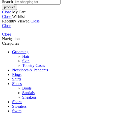
Search
Close
My Cart
Close
Wishlist
Recently Viewed
Close
Close
Close
Navigation
Categories
Grooming
Hair
Skin
Toiletry Cases
Necklaces & Pendants
Rings
Shirts
Shoes
Boots
Sandals
Sneakers
Shorts
Sweaters
Swim