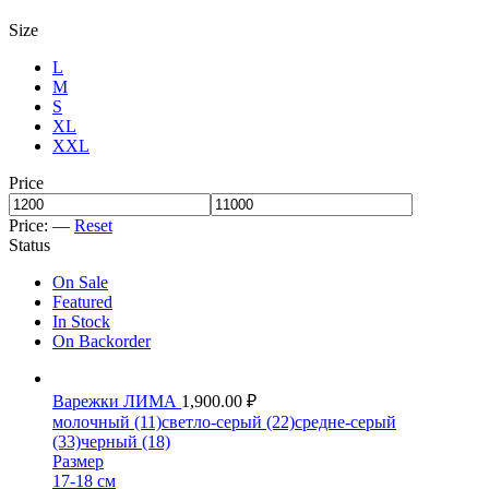
Size
L
M
S
XL
XXL
Price
Price:
—
Reset
Status
On Sale
Featured
In Stock
On Backorder
Варежки ЛИМА
1,900.00
₽
молочный (11)
светло-серый (22)
средне-серый
(33)
черный (18)
Размер
17-18 см