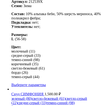
Артикул:
212539X
Сезон:
Зима
Состав:
10% альпака беби, 50% шерсть мериноса, 40%
полиакрил фибра;
Подкладка:
нет;
Утеплитель:
нет;
Размеры:
L
(56-58)
Цвет:
молочный (11)
средне-серый (33)
темно-синий (98)
коричневый (35)
светло-бежевый (61)
бордо (26)
темно-серый (44)
Выберите параметры
Снуд СИМФОНИЯ
1,500.00
₽
зеленый (80)
светло-бежевый (61)
светло-серый
(22)
средне-серый (33)
темно-синий (98)