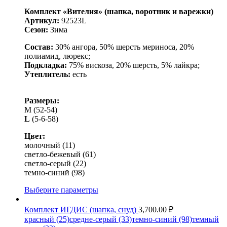
Комплект «Вителия» (шапка, воротник и варежки)
Артикул:
92523L
Сезон:
Зима
Состав:
30% ангора, 50% шерсть мериноса, 20%
полиамид, люрекс;
Подкладка:
75% вискоза, 20% шерсть, 5% лайкра;
Утеплитель:
есть
Размеры:
М
(52-54)
L
(5-6-58)
Цвет:
молочный (11)
светло-бежевый (61)
светло-серый (22)
темно-синий (98)
Выберите параметры
Комплект ИГДИС (шапка, снуд)
3,700.00
₽
красный (25)
средне-серый (33)
темно-синий (98)
темный