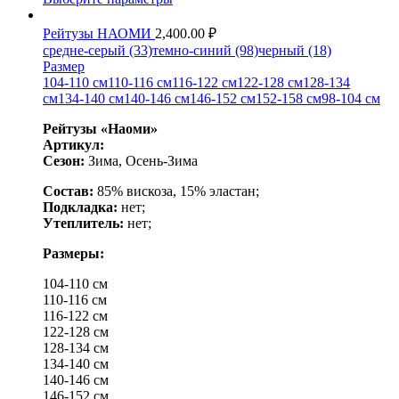
Рейтузы НАОМИ
2,400.00
₽
средне-серый (33)
темно-синий (98)
черный (18)
Размер
104-110 см
110-116 см
116-122 см
122-128 см
128-134
см
134-140 см
140-146 см
146-152 см
152-158 см
98-104 см
Рейтузы «Наоми»
Артикул:
Сезон:
Зима, Осень-Зима
Состав:
85% вискоза, 15% эластан;
Подкладка:
нет;
Утеплитель:
нет;
Размеры:
104-110 см
110-116 см
116-122 см
122-128 см
128-134 см
134-140 см
140-146 см
146-152 см