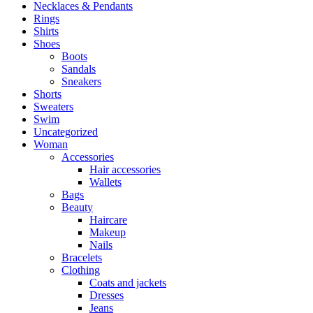
Necklaces & Pendants
Rings
Shirts
Shoes
Boots
Sandals
Sneakers
Shorts
Sweaters
Swim
Uncategorized
Woman
Accessories
Hair accessories
Wallets
Bags
Beauty
Haircare
Makeup
Nails
Bracelets
Clothing
Coats and jackets
Dresses
Jeans