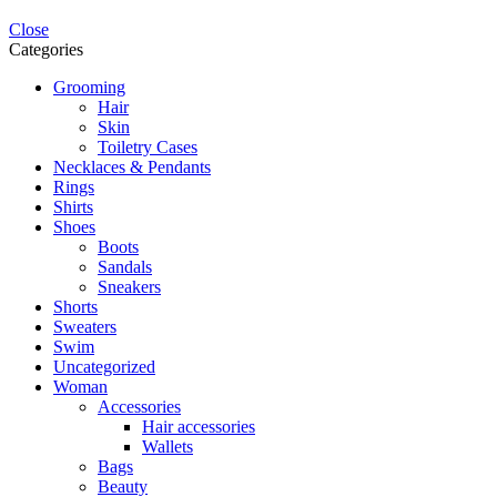
Close
Categories
Grooming
Hair
Skin
Toiletry Cases
Necklaces & Pendants
Rings
Shirts
Shoes
Boots
Sandals
Sneakers
Shorts
Sweaters
Swim
Uncategorized
Woman
Accessories
Hair accessories
Wallets
Bags
Beauty