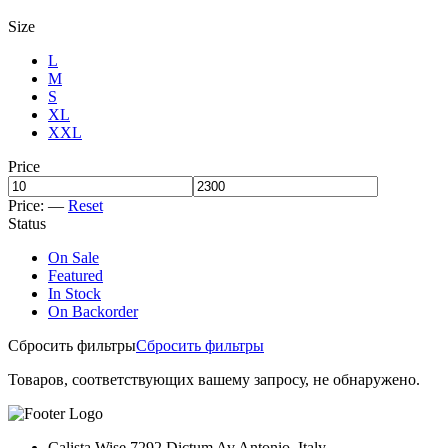
Size
L
M
S
XL
XXL
Price
Price:
—
Reset
Status
On Sale
Featured
In Stock
On Backorder
Сбросить фильтры
Сбросить фильтры
Товаров, соответствующих вашему запросу, не обнаружено.
Calista Wise 7292 Dictum Av.Antonio, Italy.