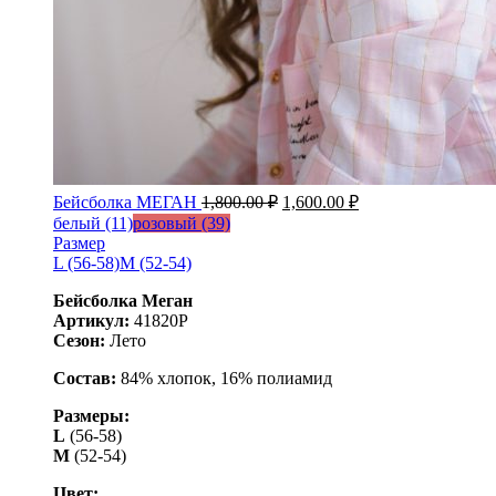
Бейсболка МЕГАН
1,800.00
₽
1,600.00
₽
белый (11)
розовый (39)
Размер
L (56-58)
M (52-54)
Бейсболка Меган
Артикул:
41820Р
Сезон:
Лето
Состав:
84% хлопок, 16% полиамид
Размеры:
L
(56-58)
М
(52-54)
Цвет: