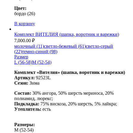
Цвет:
бордо (26)
В корзину
Комплект ВИТЕЛИЯ (шапка, воротник и варежки)
7,000.00
₽
молочный (11)
светло-бежевый (61)
светло-серый
(22)
темно-синий (98)
Размер
L (56-58)
M (52-54)
Комплект «Вителия» (шапка, воротник и варежки)
Артикул:
92523L
Сезон:
Зима
Состав:
30% ангора, 50% шерсть мериноса, 20%
полиамид, люрекс;
Подкладка:
75% вискоза, 20% шерсть, 5% лайкра;
Утеплитель:
есть
Размеры:
М
(52-54)