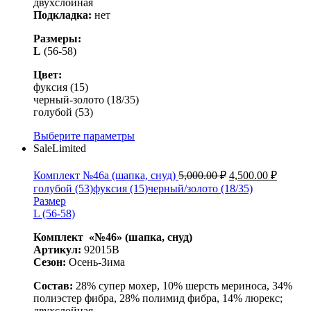
двухслойная
Подкладка:
нет
Размеры:
L
(56-58)
Цвет:
фуксия (15)
черный-золото (18/35)
голубой (53)
Выберите параметры
Sale
Limited
Комплект №46а (шапка, снуд)
5,000.00
₽
4,500.00
₽
голубой (53)
фуксия (15)
черный/золото (18/35)
Размер
L (56-58)
Комплект «№46» (шапка, снуд)
Артикул:
92015B
Сезон:
Осень-Зима
Состав:
28% супер мохер, 10% шерсть мериноса, 34%
полиэстер фибра, 28% полимид фибра, 14% люрекс
;
двухслойная