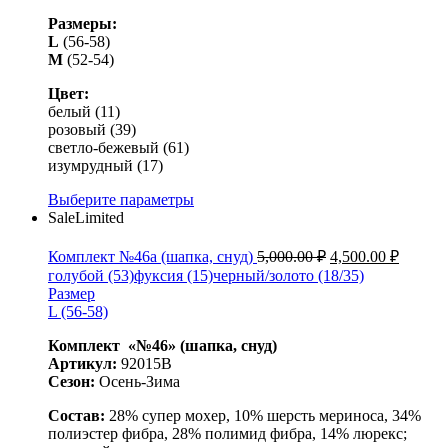
Размеры:
L
(56-58)
M
(52-54)
Цвет:
белый (11)
розовый (39)
светло-бежевый (61)
изумрудный (17)
Выберите параметры
Sale
Limited
Комплект №46а (шапка, снуд)
5,000.00
₽
4,500.00
₽
голубой (53)
фуксия (15)
черный/золото (18/35)
Размер
L (56-58)
Комплект «№46» (шапка, снуд)
Артикул:
92015B
Сезон:
Осень-Зима
Состав:
28% супер мохер, 10% шерсть мериноса, 34%
полиэстер фибра, 28% полимид фибра, 14% люрекс
;