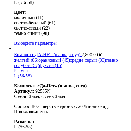
L
(5-6-58)
Цвет:
молочный (11)
светло-бежевый (61)
светло-серый (22)
темно-синий (98)
Выберите параметры
Комплект ДА-НЕТ (шапка, снуд)
2,800.00
₽
желтый (86)
оранжевый (45)
средне-серый (33)
темно-
голубой (57)
фуксия (15)
Размер
L (56-58)
Комплект «Да-Нет» (шапка, снуд)
Артикул:
92585N
Сезон:
Зима, Осень-Зима
Состав:
80% шерсть мериноса; 20% полиамид;
Подкладка:
есть
Размеры:
L
(56-58)