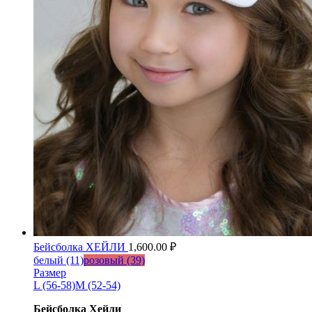
Бейсболка ХЕЙЛИ
1,600.00
₽
белый (11)
розовый (39)
Размер
L (56-58)
M (52-54)
Бейсболка Хейли