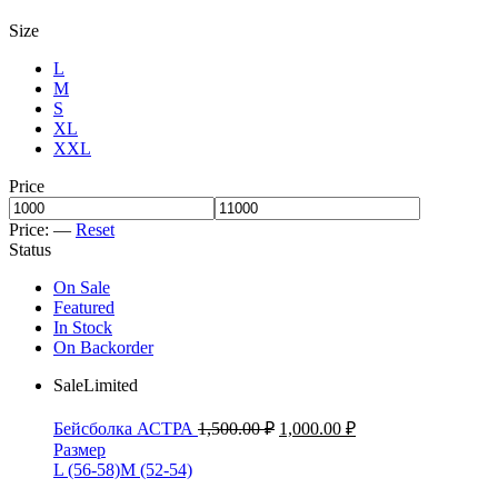
Size
L
M
S
XL
XXL
Price
Price:
—
Reset
Status
On Sale
Featured
In Stock
On Backorder
Sale
Limited
Бейсболка АСТРА
1,500.00
₽
1,000.00
₽
Размер
L (56-58)
M (52-54)