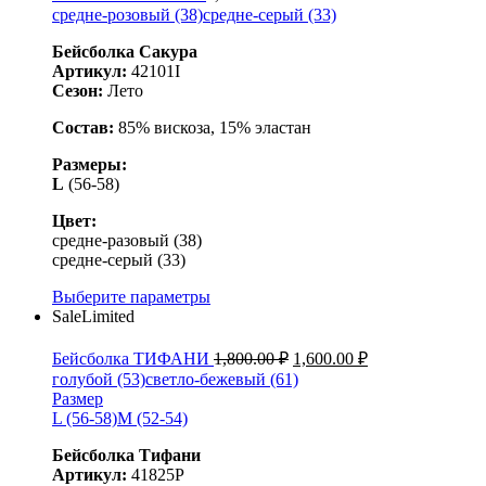
средне-розовый (38)
средне-серый (33)
Бейсболка Сакура
Артикул:
42101I
Сезон:
Лето
Состав:
85% вискоза, 15% эластан
Размеры:
L
(56-58)
Цвет:
средне-разовый (38)
средне-серый (33)
Выберите параметры
Sale
Limited
Бейсболка ТИФАНИ
1,800.00
₽
1,600.00
₽
голубой (53)
светло-бежевый (61)
Размер
L (56-58)
M (52-54)
Бейсболка Тифани
Артикул:
41825Р