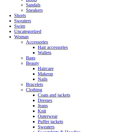
Sandals
Sneakers
Shorts
Sweaters
Swim
Uncategorized
Woman
Accessories
Hair accessories
Wallets
Bags
Beauty
Haircare
Makeup
Nails
Bracelets
Clothing
Coats and jackets
Dresses
Jeans
Knit
Outerwear
Puffer jackets
Sweaters