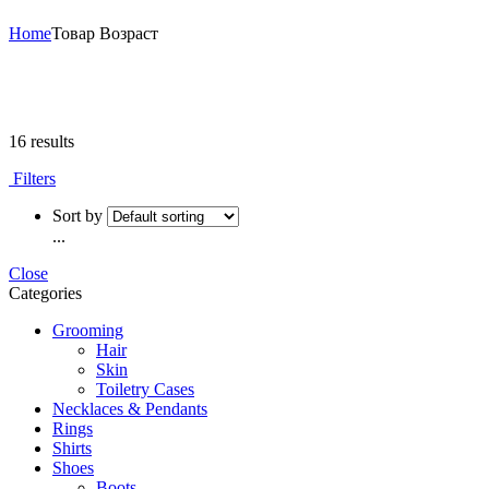
Home
Товар Возраст
16 results
Filters
Sort by
...
Close
Categories
Grooming
Hair
Skin
Toiletry Cases
Necklaces & Pendants
Rings
Shirts
Shoes
Boots