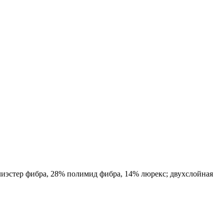
лиэстер фибра, 28% полимид фибра, 14% люрекс
; двухслойная