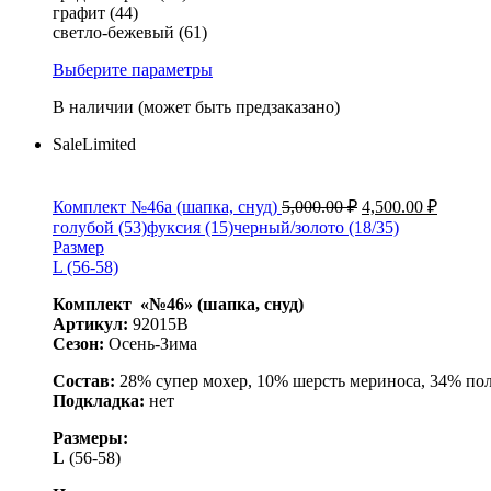
графит (44)
светло-бежевый (61)
Выберите параметры
В наличии (может быть предзаказано)
Sale
Limited
Комплект №46а (шапка, снуд)
5,000.00
₽
4,500.00
₽
голубой (53)
фуксия (15)
черный/золото (18/35)
Размер
L (56-58)
Комплект «№46» (шапка, снуд)
Артикул:
92015B
Сезон:
Осень-Зима
Состав:
28% супер мохер, 10% шерсть мериноса, 34% по
Подкладка:
нет
Размеры:
L
(56-58)