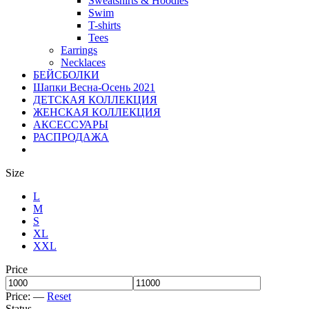
Sweatshirts & Hoodies
Swim
T-shirts
Tees
Earrings
Necklaces
БЕЙСБОЛКИ
Шапки Весна-Осень 2021
ДЕТСКАЯ КОЛЛЕКЦИЯ
ЖЕНСКАЯ КОЛЛЕКЦИЯ
АКСЕССУАРЫ
РАСПРОДАЖА
Size
L
M
S
XL
XXL
Price
Price:
—
Reset
Status