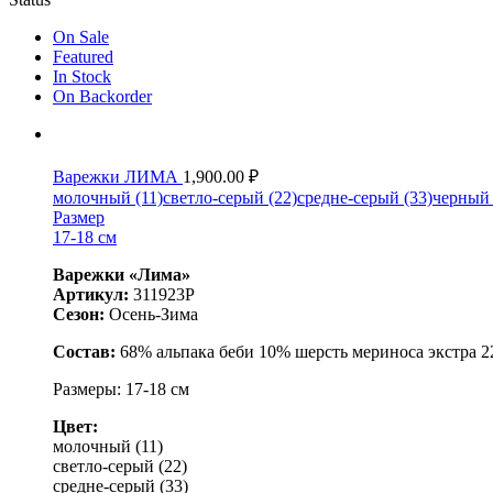
On Sale
Featured
In Stock
On Backorder
Варежки ЛИМА
1,900.00
₽
молочный (11)
светло-серый (22)
средне-серый (33)
черный 
Размер
17-18 см
Варежки «Лима»
Артикул:
311923P
Сезон:
Осень-Зима
Состав:
68% альпака беби 10% шерсть мериноса экстра 
Размеры:
17-18 см
Цвет:
молочный (11)
светло-серый (22)
средне-серый (33)