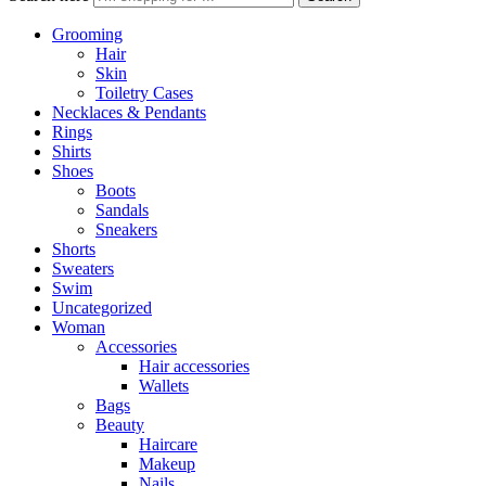
Grooming
Hair
Skin
Toiletry Cases
Necklaces & Pendants
Rings
Shirts
Shoes
Boots
Sandals
Sneakers
Shorts
Sweaters
Swim
Uncategorized
Woman
Accessories
Hair accessories
Wallets
Bags
Beauty
Haircare
Makeup
Nails