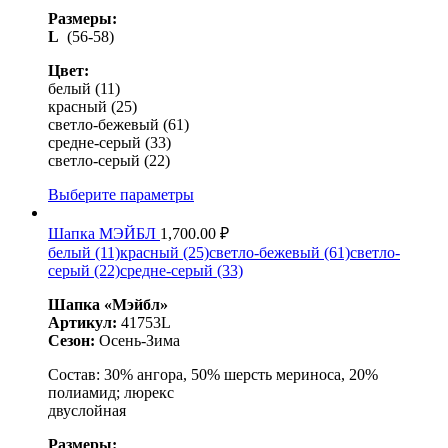
Размеры:
L
(56-58)
Цвет:
белый (11)
красный (25)
светло-бежевый (61)
средне-серый (33)
светло-серый (22)
Выберите параметры
Шапка МЭЙБЛ
1,700.00
₽
белый (11)
красный (25)
светло-бежевый (61)
светло-
серый (22)
средне-серый (33)
Шапка «Мэйбл»
Артикул:
41753L
Сезон:
Осень-Зима
Состав:
30% ангора, 50% шерсть мериноса, 20%
полиамид; люрекс
двуслойная
Размеры: