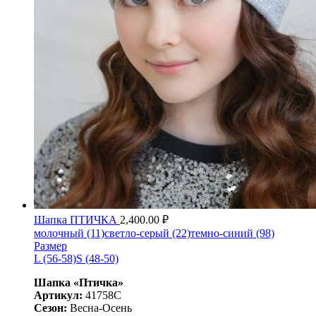
Шапка ПТИЧКА
2,400.00
₽
молочный (11)
светло-серый (22)
темно-синий (98)
Размер
L (56-58)
S (48-50)
Шапка «Птичка»
Артикул:
41758С
Сезон:
Весна-Осень