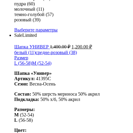
пудра (60)
молочный (11)
темно-голубой (57)
розовый (39)
Выберите параметры
Sale
Limited
Шапка УНИВЕР
1,400.00
₽
1,200.00
₽
белый (11)
средне-розовый (38)
Размер
L (56-58)
M (52-54)
Шапка «Универ»
Артикул:
41395С
Сезон:
Весна-Осень
Состав:
50% шерсть мериноса 50% акрил
Подкладка:
50% х/б, 50% акрил
Размеры:
М
(52-54)
L
(56-58)
Цвет: