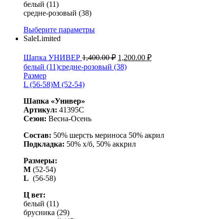
белый (11)
средне-розовый (38)
Выберите параметры
Sale
Limited
Шапка УНИВЕР
1,400.00
₽
1,200.00
₽
белый (11)
средне-розовый (38)
Размер
L (56-58)
M (52-54)
Шапка «Универ»
Артикул:
41395С
Сезон:
Весна-Осень
Состав:
50% шерсть мериноса 50% акрил
Подкладка:
50% х/б, 50% аккрил
Размеры:
M
(52-54)
L
(56-58)
Ц вет:
белый (11)
брусника (29)