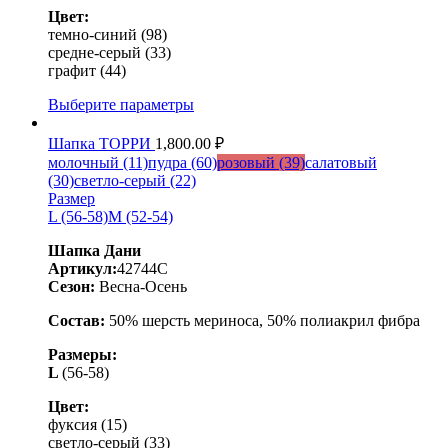
Цвет:
темно-синий (98)
средне-серый (33)
графит (44)
Выберите параметры
Шапка ТОРРИ
1,800.00
₽
молочный (11)
пудра (60)
розовый (39)
салатовый
(30)
светло-серый (22)
Размер
L (56-58)
M (52-54)
Шапка Дани
Артикул:
42744C
Сезон:
Весна-Осень
Состав:
50% шерсть мериноса, 50% полиакрил фибра
Размеры:
L
(56-58)
Цвет:
фуксия (15)
светло-серый (33)