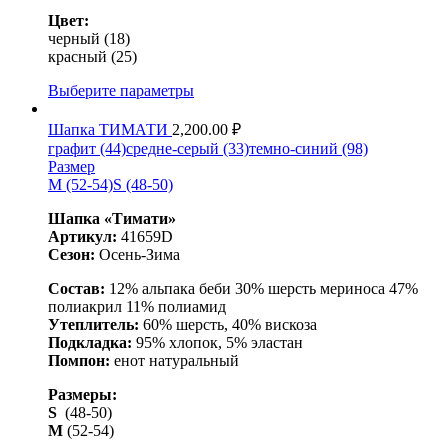
Цвет:
черный (18)
красный (25)
Выберите параметры
Шапка ТИМАТИ
2,200.00
₽
графит (44)
средне-серый (33)
темно-синий (98)
Размер
M (52-54)
S (48-50)
Шапка «Тимати»
Артикул:
41659D
Сезон:
Осень-Зима
Состав:
12% альпака беби 30% шерсть мериноса 47%
полиакрил 11% полиамид
Утеплитель:
60% шерсть, 40% вискоза
Подкладка:
95% хлопок, 5% эластан
Помпон:
енот натуральный
Размеры:
S
(48-50)
M
(52-54)