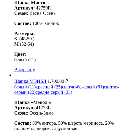
Шапка Минго
Артикул:
42759R
Сезон:
Весна-Осень
Состав:
100% хлопок
Размеры:
S
(48-50 )
М
(52-54)
Цвет:
белый (11)
В корзину
Шапка МЭЙБЛ
1,700.00
₽
белый (11)
красный (25)
светло-бежевый (61)
светло-
серый (22)
средне-серый (33)
Шапка «Мэйбл «
Артикул:
41753L
Сезон:
Осень-Зима
Состав:
30% ангора, 50% шерсть мериноса, 20%
полиамид; люрекс; двуслойная