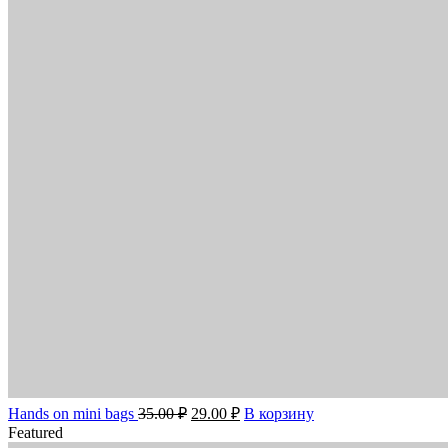
Hands on mini bags
35.00
₽
29.00
₽
В корзину
Featured