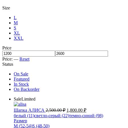
Size
L
M
S
XL
XXL
Price
Price:
—
Reset
Status
On Sale
Featured
In Stock
On Backorder
Sale
Limited
Шапка АЛИСА
2,500.00
₽
1,800.00
₽
белый (11)
светло-серый (22)
темно-синий (98)
Размер
M (52-54)
S (48-50)