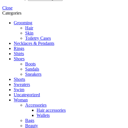
Close
Categories
Grooming
Hair
Skin
Toiletry Cases
Necklaces & Pendants
Rings
Shirts
Shoes
Boots
Sandals
Sneakers
Shorts
Sweaters
Swim
Uncategorized
Woman
Accessories
Hair accessories
Wallets
Bags
Beauty