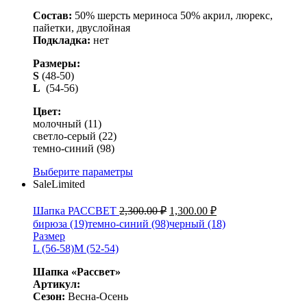
Состав:
50% шерсть мериноса 50% акрил, люрекс,
пайетки, двуслойная
Подкладка:
нет
Размеры:
S
(48-50)
L
(54-56)
Цвет:
молочный (11)
светло-серый (22)
темно-синий (98)
Выберите параметры
Sale
Limited
Шапка РАССВЕТ
2,300.00
₽
1,300.00
₽
бирюза (19)
темно-синий (98)
черный (18)
Размер
L (56-58)
M (52-54)
Шапка «Рассвет»
Артикул:
Сезон:
Весна-Осень