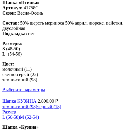
Шапка «Птичка»
Артикул:
41758С
Сезон:
Весна-Осень
Состав:
50% шерсть мериноса 50% акрил, люрекс, пайетки,
двуслойная
Подкладка:
нет
Размеры:
S
(48-50)
L
(54-56)
Цвет:
молочный (11)
светло-серый (22)
темно-синий (98)
Выберите параметры
Шапка КУЗИНА
2,800.00
₽
темно-синий (98)
черный (18)
Размер
L (56-58)
M (52-54)
Шапка «Кузина»