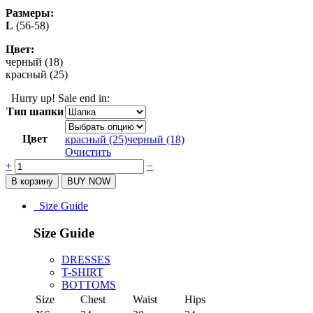
Размеры:
L
(56-58)
Цвет:
черный (18)
красный (25)
Hurry up! Sale end in:
Тип шапки
Цвет
красный (25)
черный (18)
Очистить
Quantity
+
−
В корзину
BUY NOW
Size Guide
Size Guide
DRESSES
T-SHIRT
BOTTOMS
Size
Chest
Waist
Hips