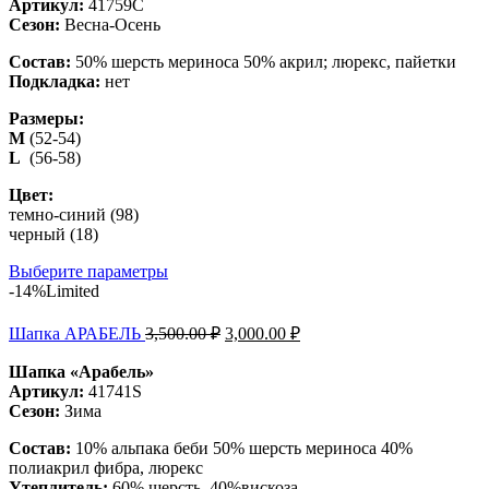
Артикул:
41759С
Сезон:
Весна-Осень
Состав:
50% шерсть мериноса 50% акрил; люрекс, пайетки
Подкладка:
нет
Размеры:
M
(52-54)
L
(56-58)
Цвет:
темно-синий (98)
черный (18)
Выберите параметры
-14%
Limited
Шапка АРАБЕЛЬ
3,500.00
₽
3,000.00
₽
Шапка «Арабель»
Артикул:
41741S
Сезон:
Зима
Состав:
10% альпака беби 50% шерсть мериноса 40%
полиакрил фибра, люрекс
Утеплитель:
60% шерсть, 40%вискоза