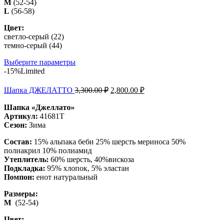
M
(52-54)
L
(56-58)
Цвет:
светло-серый (22)
темно-серый (44)
Выберите параметры
-15%
Limited
Шапка ДЖЕЛАТТО
3,300.00
₽
2,800.00
₽
Шапка «Джеллато»
Артикул:
41681Т
Сезон:
Зима
Состав:
15% альпака беби 25% шерсть мериноса 50%
полиакрил 10% полиамид
Утеплитель:
60% шерсть, 40%вискоза
Подкладка:
95% хлопок, 5% эластан
Помпон:
енот натуральный
Размеры:
М
(52-54)
Цвет: