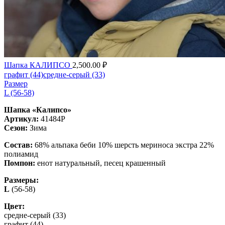
Шапка КАЛИПСО
2,500.00
₽
графит (44)
средне-серый (33)
Размер
L (56-58)
Шапка «Калипсо»
Артикул:
41484Р
Сезон:
Зима
Состав:
68% альпака беби 10% шерсть мериноса экстра 22%
полиамид
Помпон:
енот натуральный, песец крашенный
Размеры:
L
(56-58)
Цвет:
средне-серый (33)
графит (44)