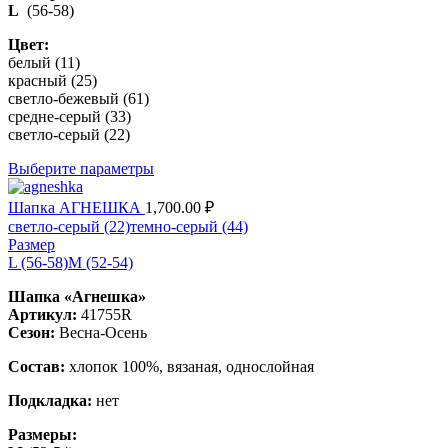
L
(56-58)
Цвет:
белый (11)
красный (25)
светло-бежевый (61)
средне-серый (33)
светло-серый (22)
Выберите параметры
Шапка АГНЕШКА
1,700.00
₽
светло-серый (22)
темно-серый (44)
Размер
L (56-58)
M (52-54)
Шапка «Агнешка»
Артикул:
41755R
Сезон:
Весна-Осень
Состав:
хлопок 100%, вязаная, однослойная
Подкладка:
нет
Размеры: