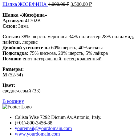
Шапка ЖОЗЕФИНА
4,000.00
₽
3,500.00
₽
Шапка «Жозефина»
Артикул:
41702В
Сезон:
Зима
Состав:
38% шерсть мериноса 34% полиэстер 28% полиамид,
пайетки, люрекс
Двойной утеплитель:
60% шерсть, 40%вискоза
Подкладка:
75% вискоза, 20% шерсть, 5% лайкра
Помпон:
енот натуральный, песец крашенный
Размеры:
М
(52-54)
Цвет:
средне-серый (33)
В корзину
Calista Wise 7292 Dictum Av.Antonio, Italy.
(+01)-800-3456-88
youremail@yourdomain.com
www.yourdomain.com