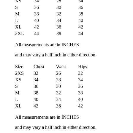
XS
34
28
34
S
36
30
36
M
38
32
38
L
40
34
40
XL
42
36
42
2XL
44
38
44
All measurements are in INCHES
and may vary a half inch in either direction.
Size
Chest
Waist
Hips
2XS
32
26
32
XS
34
28
34
S
36
30
36
M
38
32
38
L
40
34
40
XL
42
36
42
All measurements are in INCHES
and may vary a half inch in either direction.