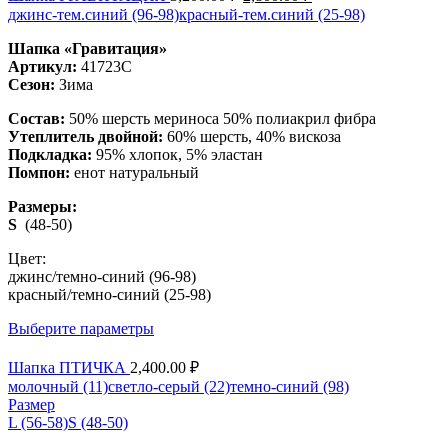
джинс-тем.синий (96-98)
красный-тем.синий (25-98)
Шапка «Гравитация»
Артикул:
41723С
Сезон:
Зима
Состав:
50% шерсть мериноса 50% полиакрил фибра
Утеплитель двойной:
60% шерсть, 40% вискоза
Подкладка:
95% хлопок, 5% эластан
Помпон:
енот натуральный
Размеры:
S
(48-50)
Цвет:
джинс/темно-синий (96-98)
красный/темно-синий (25-98)
Выберите параметры
Шапка ПТИЧКА
2,400.00
₽
молочный (11)
светло-серый (22)
темно-синий (98)
Размер
L (56-58)
S (48-50)