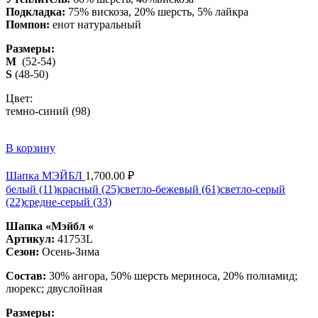
Подкладка:
75% вискоза, 20% шерсть, 5% лайкра
Помпон:
енот натуральный
Размеры:
M
(52-54)
S
(48-50)
Цвет:
темно-синий (98)
В корзину
Шапка МЭЙБЛ
1,700.00
₽
белый (11)
красный (25)
светло-бежевый (61)
светло-серый
(22)
средне-серый (33)
Шапка «Мэйбл «
Артикул:
41753L
Сезон:
Осень-Зима
Состав:
30% ангора, 50% шерсть мериноса, 20% полиамид;
люрекс; двуслойная
Размеры: